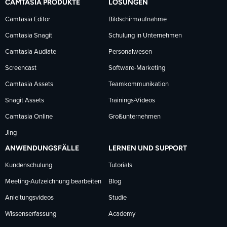
CAMTASIA PRODUKTE
LÖSUNGEN
Facebook
LinkedIn
YouTube
Camtasia Editor
Bildschirmaufnahme
Camtasia Snagit
Schulung in Unternehmen
folgen
folgen
folgen
Camtasia Audiate
Personalwesen
Screencast
Software-Marketing
Camtasia Assets
Teamkommunikation
Snagit Assets
Trainings-Videos
Camtasia Online
Großunternehmen
Jing
ANWENDUNGSFÄLLE
LERNEN UND SUPPORT
Kundenschulung
Tutorials
Meeting-Aufzeichnung bearbeiten
Blog
Anleitungsvideos
Studie
Wissenserfassung
Academy