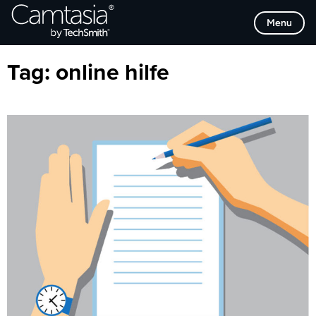
Direkt
Browse Categories
Menu
zum
Inhalt
Tag:
online hilfe