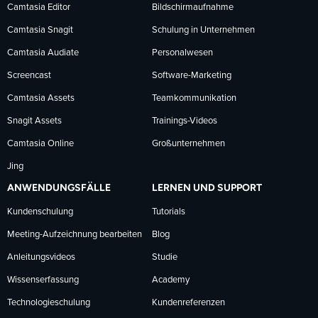
Facebook
LinkedIn
YouTube
Camtasia Editor
Bildschirmaufnahme
Camtasia Snagit
Schulung in Unternehmen
folgen
folgen
folgen
Camtasia Audiate
Personalwesen
Screencast
Software-Marketing
Camtasia Assets
Teamkommunikation
Snagit Assets
Trainings-Videos
Camtasia Online
Großunternehmen
Jing
ANWENDUNGSFÄLLE
LERNEN UND SUPPORT
Kundenschulung
Tutorials
Meeting-Aufzeichnung bearbeiten
Blog
Anleitungsvideos
Studie
Wissenserfassung
Academy
Technologieschulung
Kundenreferenzen