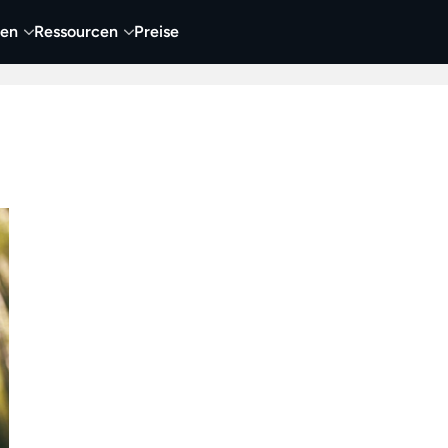
nen
Ressourcen
Preise
nehmen
Video
Visueller Content
Business