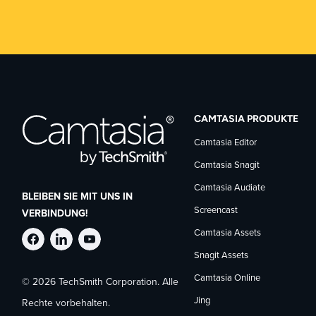
CAMTASIA PRODUKTE
Camtasia Editor
Camtasia Snagit
Camtasia Audiate
BLEIBEN SIE MIT UNS IN
Screencast
VERBINDUNG!
Camtasia Assets
TechSmith
TechSmith
TechSmith
Snagit Assets
Camtasia Online
© 2026 TechSmith Corporation. Alle
auf
auf
auf
Jing
Rechte vorbehalten.