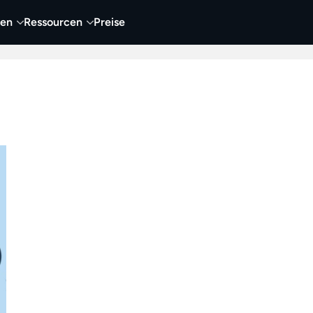
nen
Ressourcen
Preise
nehmen
Video
Visueller Content
Business