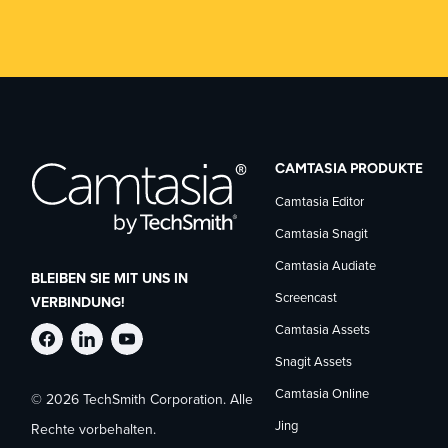
CAMTASIA PRODUKTE
Camtasia Editor
Camtasia Snagit
Camtasia Audiate
BLEIBEN SIE MIT UNS IN
Screencast
VERBINDUNG!
Camtasia Assets
TechSmith
TechSmith
TechSmith
Snagit Assets
Camtasia Online
© 2026 TechSmith Corporation. Alle
auf
auf
auf
Jing
Rechte vorbehalten.