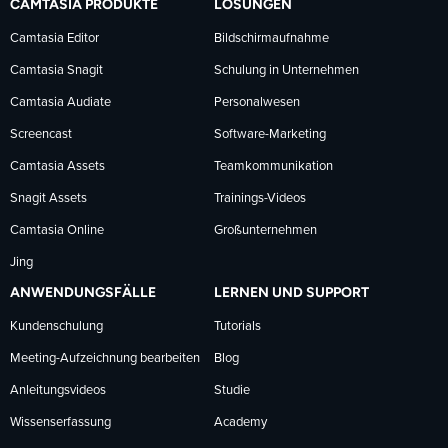
CAMTASIA PRODUKTE
LÖSUNGEN
Facebook
LinkedIn
YouTube
Camtasia Editor
Bildschirmaufnahme
Camtasia Snagit
Schulung in Unternehmen
folgen
folgen
folgen
Camtasia Audiate
Personalwesen
Screencast
Software-Marketing
Camtasia Assets
Teamkommunikation
Snagit Assets
Trainings-Videos
Camtasia Online
Großunternehmen
Jing
ANWENDUNGSFÄLLE
LERNEN UND SUPPORT
Kundenschulung
Tutorials
Meeting-Aufzeichnung bearbeiten
Blog
Anleitungsvideos
Studie
Wissenserfassung
Academy