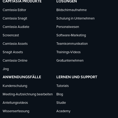
CAMTASIA PRODUKTE
LÖSUNGEN
Facebook
LinkedIn
YouTube
Camtasia Editor
Bildschirmaufnahme
Camtasia Snagit
Schulung in Unternehmen
folgen
folgen
folgen
Camtasia Audiate
Personalwesen
Screencast
Software-Marketing
Camtasia Assets
Teamkommunikation
Snagit Assets
Trainings-Videos
Camtasia Online
Großunternehmen
Jing
ANWENDUNGSFÄLLE
LERNEN UND SUPPORT
Kundenschulung
Tutorials
Meeting-Aufzeichnung bearbeiten
Blog
Anleitungsvideos
Studie
Wissenserfassung
Academy