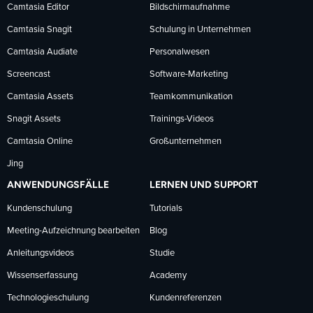
Facebook
LinkedIn
YouTube
Camtasia Editor
Bildschirmaufnahme
Camtasia Snagit
Schulung in Unternehmen
folgen
folgen
folgen
Camtasia Audiate
Personalwesen
Screencast
Software-Marketing
Camtasia Assets
Teamkommunikation
Snagit Assets
Trainings-Videos
Camtasia Online
Großunternehmen
Jing
ANWENDUNGSFÄLLE
LERNEN UND SUPPORT
Kundenschulung
Tutorials
Meeting-Aufzeichnung bearbeiten
Blog
Anleitungsvideos
Studie
Wissenserfassung
Academy
Technologieschulung
Kundenreferenzen