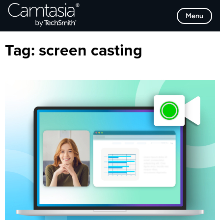
Direkt
Browse Categories
Menu
zum
Inhalt
Tag:
screen casting