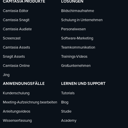
CAMTASIA PRODUKTE
LÖSUNGEN
Facebook
LinkedIn
YouTube
Camtasia Editor
Bildschirmaufnahme
Camtasia Snagit
Schulung in Unternehmen
folgen
folgen
folgen
Camtasia Audiate
Personalwesen
Screencast
Software-Marketing
Camtasia Assets
Teamkommunikation
Snagit Assets
Trainings-Videos
Camtasia Online
Großunternehmen
Jing
ANWENDUNGSFÄLLE
LERNEN UND SUPPORT
Kundenschulung
Tutorials
Meeting-Aufzeichnung bearbeiten
Blog
Anleitungsvideos
Studie
Wissenserfassung
Academy