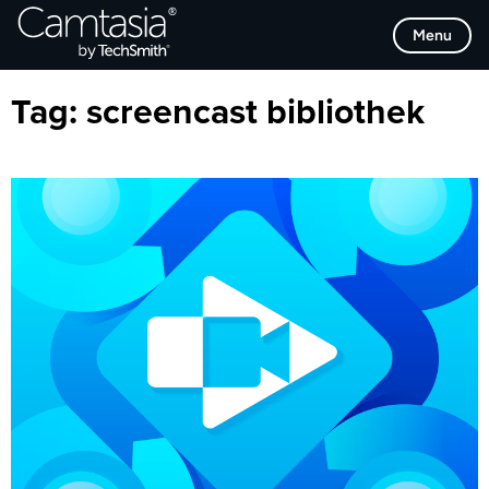
Direkt
Browse Categories
Menu
zum
Inhalt
Tag:
screencast bibliothek