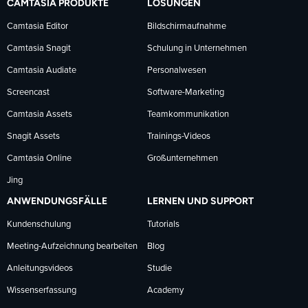
CAMTASIA PRODUKTE
LÖSUNGEN
Facebook
LinkedIn
YouTube
Camtasia Editor
Bildschirmaufnahme
Camtasia Snagit
Schulung in Unternehmen
folgen
folgen
folgen
Camtasia Audiate
Personalwesen
Screencast
Software-Marketing
Camtasia Assets
Teamkommunikation
Snagit Assets
Trainings-Videos
Camtasia Online
Großunternehmen
Jing
ANWENDUNGSFÄLLE
LERNEN UND SUPPORT
Kundenschulung
Tutorials
Meeting-Aufzeichnung bearbeiten
Blog
Anleitungsvideos
Studie
Wissenserfassung
Academy