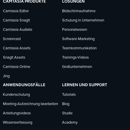
CAMTASIA PRODUKTE
LÖSUNGEN
Facebook
LinkedIn
YouTube
Camtasia Editor
Bildschirmaufnahme
Camtasia Snagit
Schulung in Unternehmen
folgen
folgen
folgen
Camtasia Audiate
Personalwesen
Screencast
Software-Marketing
Camtasia Assets
Teamkommunikation
Snagit Assets
Trainings-Videos
Camtasia Online
Großunternehmen
Jing
ANWENDUNGSFÄLLE
LERNEN UND SUPPORT
Kundenschulung
Tutorials
Meeting-Aufzeichnung bearbeiten
Blog
Anleitungsvideos
Studie
Wissenserfassung
Academy