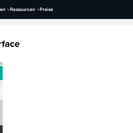
nen
Ressourcen
Preise
nehmen
Video
Visueller Content
Business
rface