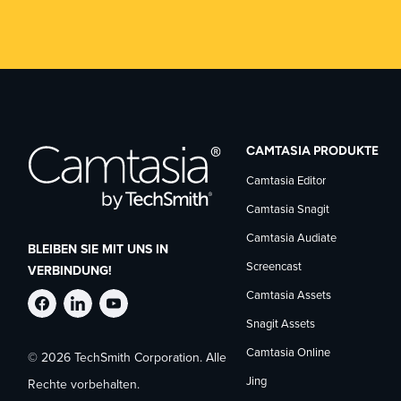
CAMTASIA PRODUKTE
Camtasia Editor
Camtasia Snagit
Camtasia Audiate
BLEIBEN SIE MIT UNS IN
Screencast
VERBINDUNG!
Camtasia Assets
TechSmith
TechSmith
TechSmith
Snagit Assets
Camtasia Online
© 2026 TechSmith Corporation. Alle
auf
auf
auf
Jing
Rechte vorbehalten.