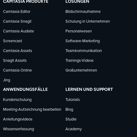
CAMTASIA PRODUKTE
LÖSUNGEN
Facebook
LinkedIn
YouTube
Camtasia Editor
Bildschirmaufnahme
Camtasia Snagit
Schulung in Unternehmen
folgen
folgen
folgen
Camtasia Audiate
Personalwesen
Screencast
Software-Marketing
Camtasia Assets
Teamkommunikation
Snagit Assets
Trainings-Videos
Camtasia Online
Großunternehmen
Jing
ANWENDUNGSFÄLLE
LERNEN UND SUPPORT
Kundenschulung
Tutorials
Meeting-Aufzeichnung bearbeiten
Blog
Anleitungsvideos
Studie
Wissenserfassung
Academy