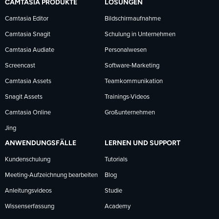
CAMTASIA PRODUKTE
LÖSUNGEN
Facebook
LinkedIn
YouTube
Camtasia Editor
Bildschirmaufnahme
Camtasia Snagit
Schulung in Unternehmen
folgen
folgen
folgen
Camtasia Audiate
Personalwesen
Screencast
Software-Marketing
Camtasia Assets
Teamkommunikation
Snagit Assets
Trainings-Videos
Camtasia Online
Großunternehmen
Jing
ANWENDUNGSFÄLLE
LERNEN UND SUPPORT
Kundenschulung
Tutorials
Meeting-Aufzeichnung bearbeiten
Blog
Anleitungsvideos
Studie
Wissenserfassung
Academy