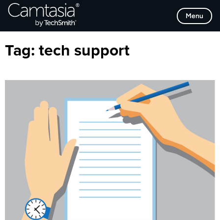
Direkt
Browse Categories
Menu
zum
Inhalt
Tag:
tech support