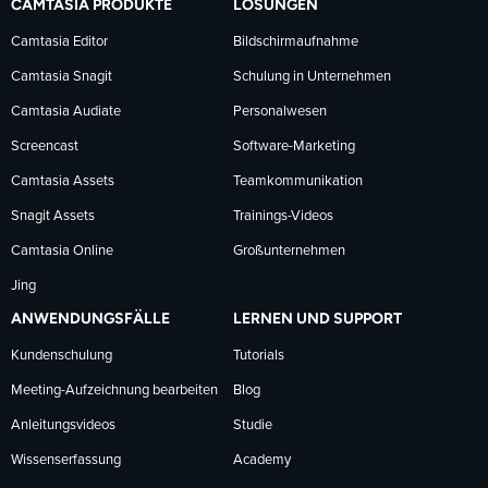
CAMTASIA PRODUKTE
LÖSUNGEN
Facebook
LinkedIn
YouTube
Camtasia Editor
Bildschirmaufnahme
Camtasia Snagit
Schulung in Unternehmen
folgen
folgen
folgen
Camtasia Audiate
Personalwesen
Screencast
Software-Marketing
Camtasia Assets
Teamkommunikation
Snagit Assets
Trainings-Videos
Camtasia Online
Großunternehmen
Jing
ANWENDUNGSFÄLLE
LERNEN UND SUPPORT
Kundenschulung
Tutorials
Meeting-Aufzeichnung bearbeiten
Blog
Anleitungsvideos
Studie
Wissenserfassung
Academy