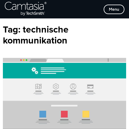
Direkt
Browse Categories
Menu
zum
Inhalt
Tag:
technische
kommunikation