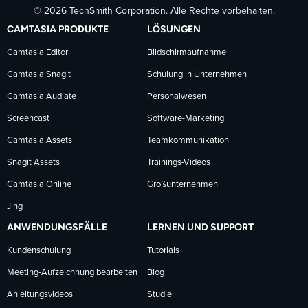
© 2026 TechSmith Corporation. Alle Rechte vorbehalten.
auf
auf
auf
CAMTASIA PRODUKTE
LÖSUNGEN
Facebook
LinkedIn
YouTube
Camtasia Editor
Bildschirmaufnahme
Camtasia Snagit
Schulung in Unternehmen
folgen
folgen
folgen
Camtasia Audiate
Personalwesen
Screencast
Software-Marketing
Camtasia Assets
Teamkommunikation
Snagit Assets
Trainings-Videos
Camtasia Online
Großunternehmen
Jing
ANWENDUNGSFÄLLE
LERNEN UND SUPPORT
Kundenschulung
Tutorials
Meeting-Aufzeichnung bearbeiten
Blog
Anleitungsvideos
Studie