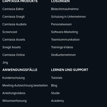
CAMTASIA PRODUKTE
LÖSUNGEN
Facebook
LinkedIn
YouTube
Camtasia Editor
Bildschirmaufnahme
Camtasia Snagit
Schulung in Unternehmen
folgen
folgen
folgen
Camtasia Audiate
Personalwesen
Screencast
Software-Marketing
Camtasia Assets
Teamkommunikation
Snagit Assets
Trainings-Videos
Camtasia Online
Großunternehmen
Jing
ANWENDUNGSFÄLLE
LERNEN UND SUPPORT
Kundenschulung
Tutorials
Meeting-Aufzeichnung bearbeiten
Blog
Anleitungsvideos
Studie
Wissenserfassung
Academy