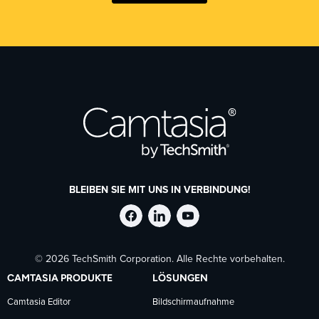
BLEIBEN SIE MIT UNS IN VERBINDUNG!
TechSmith
TechSmith
TechSmith
© 2026 TechSmith Corporation. Alle Rechte vorbehalten.
auf
auf
auf
CAMTASIA PRODUKTE
LÖSUNGEN
Facebook
LinkedIn
YouTube
Camtasia Editor
Bildschirmaufnahme