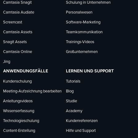
Camtasia Snagit
Schulung in Unternehmen
folgen
folgen
folgen
Camtasia Audiate
Personalwesen
Screencast
Software-Marketing
Camtasia Assets
Teamkommunikation
Snagit Assets
Trainings-Videos
Camtasia Online
Großunternehmen
Jing
ANWENDUNGSFÄLLE
LERNEN UND SUPPORT
Kundenschulung
Tutorials
Meeting-Aufzeichnung bearbeiten
Blog
Anleitungsvideos
Studie
Wissenserfassung
Academy
Technologieschulung
Kundenreferenzen
Content-Erstellung
Hilfe und Support