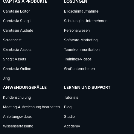
CAMTASIA PRODUKTE
LÖSUNGEN
Facebook
LinkedIn
YouTube
Camtasia Editor
Bildschirmaufnahme
Camtasia Snagit
Schulung in Unternehmen
folgen
folgen
folgen
Camtasia Audiate
Personalwesen
Screencast
Software-Marketing
Camtasia Assets
Teamkommunikation
Snagit Assets
Trainings-Videos
Camtasia Online
Großunternehmen
Jing
ANWENDUNGSFÄLLE
LERNEN UND SUPPORT
Kundenschulung
Tutorials
Meeting-Aufzeichnung bearbeiten
Blog
Anleitungsvideos
Studie
Wissenserfassung
Academy