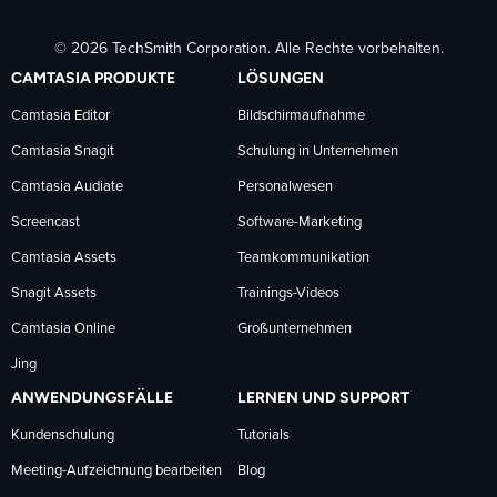
TechSmith
TechSmith
TechSmith
© 2026 TechSmith Corporation. Alle Rechte vorbehalten.
auf
auf
auf
CAMTASIA PRODUKTE
LÖSUNGEN
Facebook
LinkedIn
YouTube
Camtasia Editor
Bildschirmaufnahme
Camtasia Snagit
Schulung in Unternehmen
folgen
folgen
folgen
Camtasia Audiate
Personalwesen
Screencast
Software-Marketing
Camtasia Assets
Teamkommunikation
Snagit Assets
Trainings-Videos
Camtasia Online
Großunternehmen
Jing
ANWENDUNGSFÄLLE
LERNEN UND SUPPORT
Kundenschulung
Tutorials
Meeting-Aufzeichnung bearbeiten
Blog