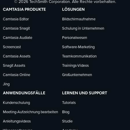
© 2026 TechSmith Corporation. Alle Rechte vorbehalten.
auf
auf
auf
CAMTASIA PRODUKTE
LÖSUNGEN
Facebook
LinkedIn
YouTube
Camtasia Editor
Bildschirmaufnahme
Camtasia Snagit
Schulung in Unternehmen
folgen
folgen
folgen
Camtasia Audiate
Personalwesen
Screencast
Software-Marketing
Camtasia Assets
Teamkommunikation
Snagit Assets
Trainings-Videos
Camtasia Online
Großunternehmen
Jing
ANWENDUNGSFÄLLE
LERNEN UND SUPPORT
Kundenschulung
Tutorials
Meeting-Aufzeichnung bearbeiten
Blog
Anleitungsvideos
Studie