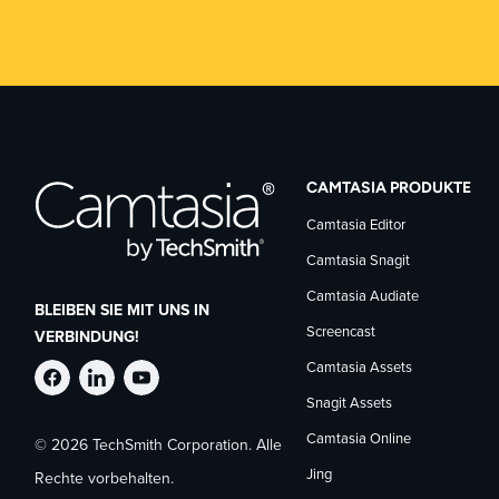
CAMTASIA PRODUKTE
Camtasia Editor
Camtasia Snagit
Camtasia Audiate
BLEIBEN SIE MIT UNS IN
Screencast
VERBINDUNG!
Camtasia Assets
TechSmith
TechSmith
TechSmith
Snagit Assets
Camtasia Online
© 2026 TechSmith Corporation. Alle
auf
auf
auf
Jing
Rechte vorbehalten.