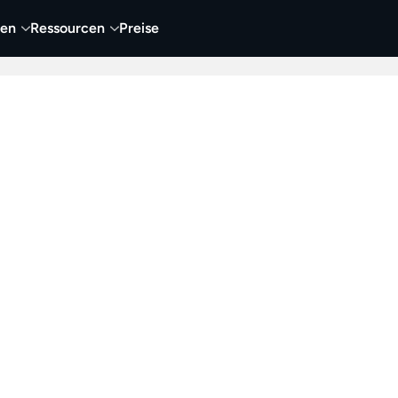
nen
Ressourcen
Preise
nehmen
Video
Visueller Content
Business