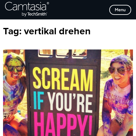
Direkt
Browse Categories
Menu
zum
Inhalt
Tag:
vertikal drehen