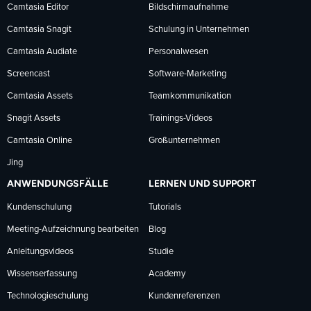
Facebook
LinkedIn
YouTube
Camtasia Editor
Bildschirmaufnahme
Camtasia Snagit
Schulung in Unternehmen
folgen
folgen
folgen
Camtasia Audiate
Personalwesen
Screencast
Software-Marketing
Camtasia Assets
Teamkommunikation
Snagit Assets
Trainings-Videos
Camtasia Online
Großunternehmen
Jing
ANWENDUNGSFÄLLE
LERNEN UND SUPPORT
Kundenschulung
Tutorials
Meeting-Aufzeichnung bearbeiten
Blog
Anleitungsvideos
Studie
Wissenserfassung
Academy
Technologieschulung
Kundenreferenzen