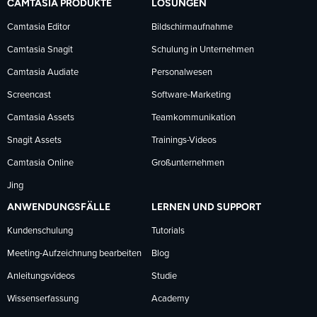
CAMTASIA PRODUKTE
LÖSUNGEN
Facebook
LinkedIn
YouTube
Camtasia Editor
Bildschirmaufnahme
Camtasia Snagit
Schulung in Unternehmen
folgen
folgen
folgen
Camtasia Audiate
Personalwesen
Screencast
Software-Marketing
Camtasia Assets
Teamkommunikation
Snagit Assets
Trainings-Videos
Camtasia Online
Großunternehmen
Jing
ANWENDUNGSFÄLLE
LERNEN UND SUPPORT
Kundenschulung
Tutorials
Meeting-Aufzeichnung bearbeiten
Blog
Anleitungsvideos
Studie
Wissenserfassung
Academy