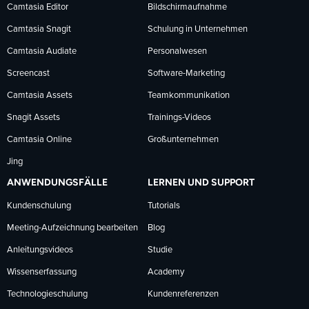
Facebook
LinkedIn
YouTube
Camtasia Editor
Bildschirmaufnahme
Camtasia Snagit
Schulung in Unternehmen
folgen
folgen
folgen
Camtasia Audiate
Personalwesen
Screencast
Software-Marketing
Camtasia Assets
Teamkommunikation
Snagit Assets
Trainings-Videos
Camtasia Online
Großunternehmen
Jing
ANWENDUNGSFÄLLE
LERNEN UND SUPPORT
Kundenschulung
Tutorials
Meeting-Aufzeichnung bearbeiten
Blog
Anleitungsvideos
Studie
Wissenserfassung
Academy
Technologieschulung
Kundenreferenzen