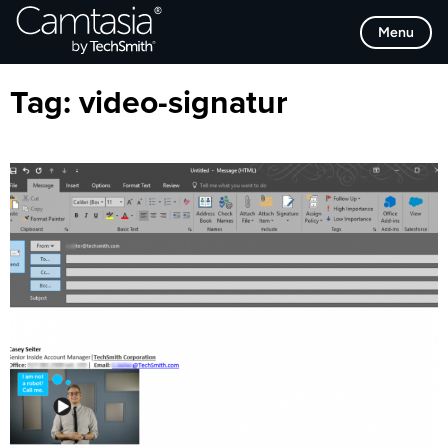
Direkt
Browse Categories
Menu
zum
Inhalt
Tag:
video-signatur