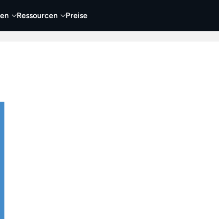
nen
Ressourcen
Preise
nehmen
Video
Visueller Content
Business