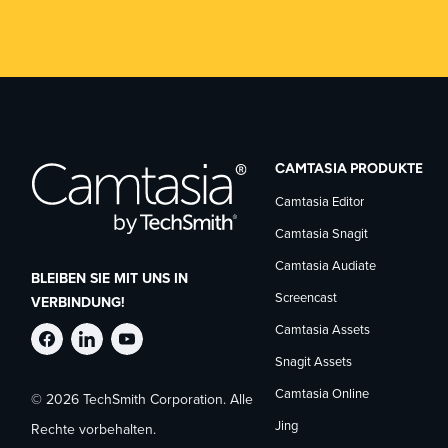
CAMTASIA PRODUKTE
Camtasia Editor
Camtasia Snagit
Camtasia Audiate
BLEIBEN SIE MIT UNS IN
Screencast
VERBINDUNG!
Camtasia Assets
TechSmith
TechSmith
TechSmith
Snagit Assets
Camtasia Online
© 2026 TechSmith Corporation. Alle
auf
auf
auf
Jing
Rechte vorbehalten.