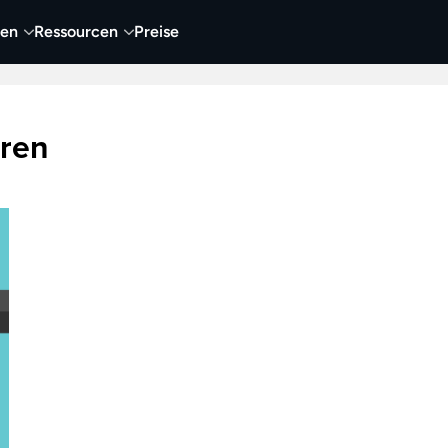
nen
Ressourcen
Preise
nehmen
Video
Visueller Content
Business
eren