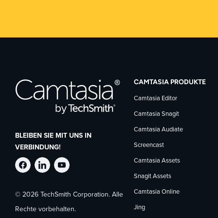
CAMTASIA PRODUKTE
Camtasia Editor
Camtasia Snagit
Camtasia Audiate
BLEIBEN SIE MIT UNS IN
Screencast
VERBINDUNG!
Camtasia Assets
TechSmith
TechSmith
TechSmith
Snagit Assets
Camtasia Online
© 2026 TechSmith Corporation. Alle
auf
auf
auf
Jing
Rechte vorbehalten.