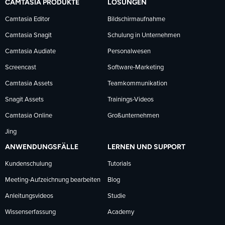
CAMTASIA PRODUKTE
LÖSUNGEN
Facebook
LinkedIn
YouTube
Camtasia Editor
Bildschirmaufnahme
Camtasia Snagit
Schulung in Unternehmen
folgen
folgen
folgen
Camtasia Audiate
Personalwesen
Screencast
Software-Marketing
Camtasia Assets
Teamkommunikation
Snagit Assets
Trainings-Videos
Camtasia Online
Großunternehmen
Jing
ANWENDUNGSFÄLLE
LERNEN UND SUPPORT
Kundenschulung
Tutorials
Meeting-Aufzeichnung bearbeiten
Blog
Anleitungsvideos
Studie
Wissenserfassung
Academy