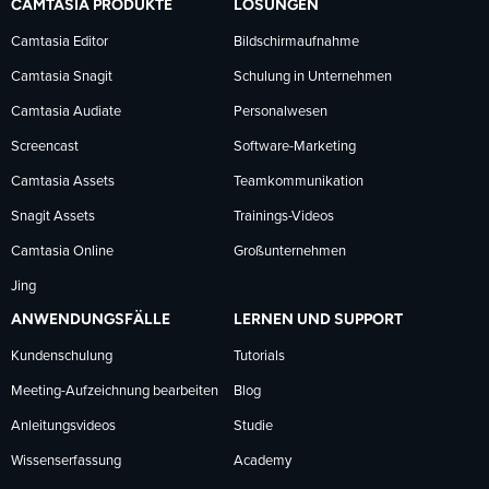
CAMTASIA PRODUKTE
LÖSUNGEN
Facebook
LinkedIn
YouTube
Camtasia Editor
Bildschirmaufnahme
Camtasia Snagit
Schulung in Unternehmen
folgen
folgen
folgen
Camtasia Audiate
Personalwesen
Screencast
Software-Marketing
Camtasia Assets
Teamkommunikation
Snagit Assets
Trainings-Videos
Camtasia Online
Großunternehmen
Jing
ANWENDUNGSFÄLLE
LERNEN UND SUPPORT
Kundenschulung
Tutorials
Meeting-Aufzeichnung bearbeiten
Blog
Anleitungsvideos
Studie
Wissenserfassung
Academy