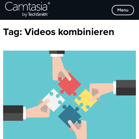
Direkt
Browse Categories
Menu
zum
Inhalt
Tag:
Videos kombinieren