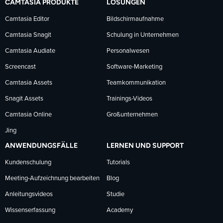
CAMTASIA PRODUKTE
LÖSUNGEN
Facebook
LinkedIn
YouTube
Camtasia Editor
Bildschirmaufnahme
Camtasia Snagit
Schulung in Unternehmen
folgen
folgen
folgen
Camtasia Audiate
Personalwesen
Screencast
Software-Marketing
Camtasia Assets
Teamkommunikation
Snagit Assets
Trainings-Videos
Camtasia Online
Großunternehmen
Jing
ANWENDUNGSFÄLLE
LERNEN UND SUPPORT
Kundenschulung
Tutorials
Meeting-Aufzeichnung bearbeiten
Blog
Anleitungsvideos
Studie
Wissenserfassung
Academy