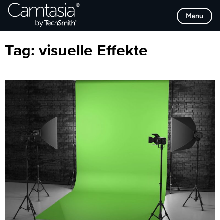
Direkt
Browse Categories
Menu
zum
Inhalt
Tag:
visuelle Effekte