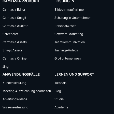
CAMTASIA PRODUKTE
LÖSUNGEN
Facebook
LinkedIn
YouTube
Camtasia Editor
Bildschirmaufnahme
Camtasia Snagit
Schulung in Unternehmen
folgen
folgen
folgen
Camtasia Audiate
Personalwesen
Screencast
Software-Marketing
Camtasia Assets
Teamkommunikation
Snagit Assets
Trainings-Videos
Camtasia Online
Großunternehmen
Jing
ANWENDUNGSFÄLLE
LERNEN UND SUPPORT
Kundenschulung
Tutorials
Meeting-Aufzeichnung bearbeiten
Blog
Anleitungsvideos
Studie
Wissenserfassung
Academy