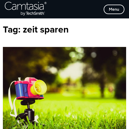
Direkt
Browse Categories
Menu
zum
Inhalt
Tag:
zeit sparen