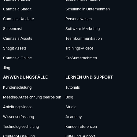
Facebook
LinkedIn
YouTube
Camtasia Snagit
Schulung in Unternehmen
folgen
folgen
folgen
Camtasia Audiate
Personalwesen
Screencast
Software-Marketing
Camtasia Assets
Teamkommunikation
Snagit Assets
Trainings-Videos
Camtasia Online
Großunternehmen
Jing
ANWENDUNGSFÄLLE
LERNEN UND SUPPORT
Kundenschulung
Tutorials
Meeting-Aufzeichnung bearbeiten
Blog
Anleitungsvideos
Studie
Wissenserfassung
Academy
Technologieschulung
Kundenreferenzen
Content-Erstellung
Hilfe und Support