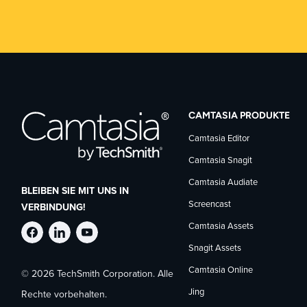
CAMTASIA PRODUKTE
Camtasia Editor
Camtasia Snagit
Camtasia Audiate
BLEIBEN SIE MIT UNS IN
Screencast
VERBINDUNG!
Camtasia Assets
TechSmith
TechSmith
TechSmith
Snagit Assets
Camtasia Online
© 2026 TechSmith Corporation. Alle
auf
auf
auf
Jing
Rechte vorbehalten.