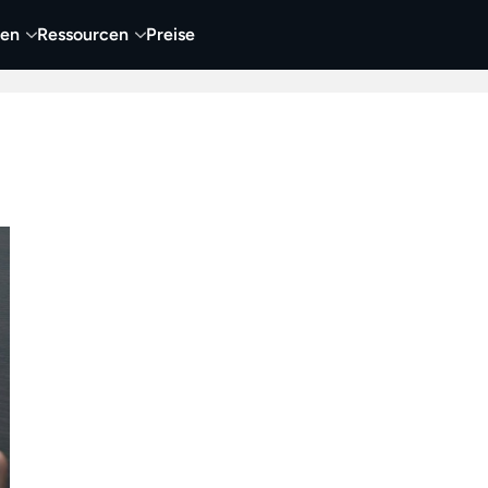
nen
Ressourcen
Preise
nehmen
Video
Visueller Content
Business