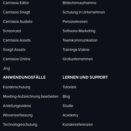
Facebook
LinkedIn
YouTube
Camtasia Editor
Bildschirmaufnahme
Camtasia Snagit
Schulung in Unternehmen
folgen
folgen
folgen
Camtasia Audiate
Personalwesen
Screencast
Software-Marketing
Camtasia Assets
Teamkommunikation
Snagit Assets
Trainings-Videos
Camtasia Online
Großunternehmen
Jing
ANWENDUNGSFÄLLE
LERNEN UND SUPPORT
Kundenschulung
Tutorials
Meeting-Aufzeichnung bearbeiten
Blog
Anleitungsvideos
Studie
Wissenserfassung
Academy
Technologieschulung
Kundenreferenzen