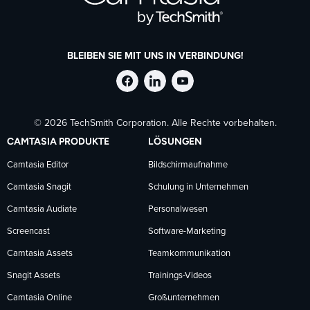
BLEIBEN SIE MIT UNS IN VERBINDUNG!
TechSmith
TechSmith
TechSmith
© 2026 TechSmith Corporation. Alle Rechte vorbehalten.
auf
auf
auf
CAMTASIA PRODUKTE
LÖSUNGEN
Facebook
LinkedIn
YouTube
Camtasia Editor
Bildschirmaufnahme
Camtasia Snagit
Schulung in Unternehmen
folgen
folgen
folgen
Camtasia Audiate
Personalwesen
Screencast
Software-Marketing
Camtasia Assets
Teamkommunikation
Snagit Assets
Trainings-Videos
Camtasia Online
Großunternehmen