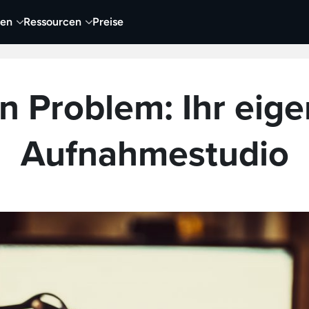
nen
Ressourcen
Preise
nehmen
Video
Visueller Content
Business
n Problem: Ihr eig
Aufnahmestudio