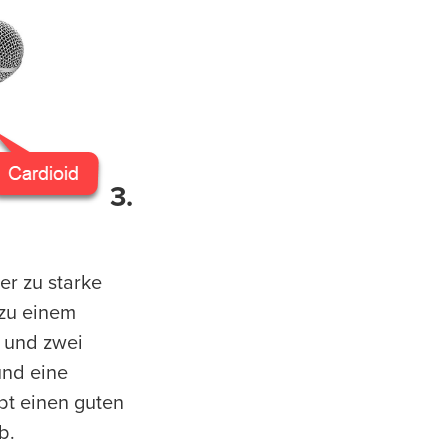
3.
er zu starke
 zu einem
 und zwei
und eine
bt einen guten
b.