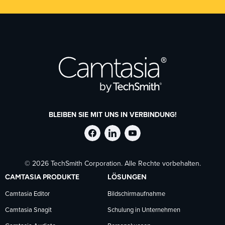
BLEIBEN SIE MIT UNS IN VERBINDUNG!
TechSmith
TechSmith
TechSmith
© 2026 TechSmith Corporation. Alle Rechte vorbehalten.
auf
auf
auf
CAMTASIA PRODUKTE
LÖSUNGEN
Facebook
LinkedIn
YouTube
Camtasia Editor
Bildschirmaufnahme
Camtasia Snagit
Schulung in Unternehmen
folgen
folgen
folgen