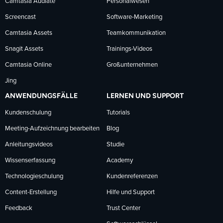
Camtasia Audiate
Personalwesen
Screencast
Software-Marketing
Camtasia Assets
Teamkommunikation
Snagit Assets
Trainings-Videos
Camtasia Online
Großunternehmen
Jing
ANWENDUNGSFÄLLE
LERNEN UND SUPPORT
Kundenschulung
Tutorials
Meeting-Aufzeichnung bearbeiten
Blog
Anleitungsvideos
Studie
Wissenserfassung
Academy
Technologieschulung
Kundenreferenzen
Content-Erstellung
Hilfe und Support
Feedback
Trust Center