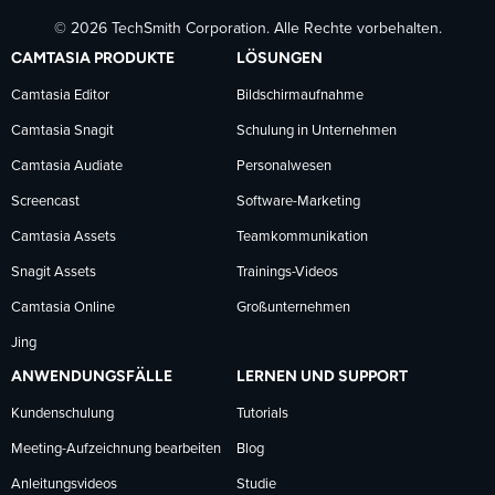
© 2026 TechSmith Corporation. Alle Rechte vorbehalten.
auf
auf
auf
CAMTASIA PRODUKTE
LÖSUNGEN
Facebook
LinkedIn
YouTube
Camtasia Editor
Bildschirmaufnahme
Camtasia Snagit
Schulung in Unternehmen
folgen
folgen
folgen
Camtasia Audiate
Personalwesen
Screencast
Software-Marketing
Camtasia Assets
Teamkommunikation
Snagit Assets
Trainings-Videos
Camtasia Online
Großunternehmen
Jing
ANWENDUNGSFÄLLE
LERNEN UND SUPPORT
Kundenschulung
Tutorials
Meeting-Aufzeichnung bearbeiten
Blog
Anleitungsvideos
Studie