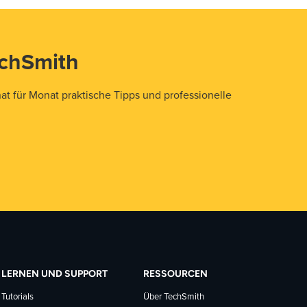
echSmith
t für Monat praktische Tipps und professionelle
LERNEN UND SUPPORT
RESSOURCEN
Tutorials
Über TechSmith