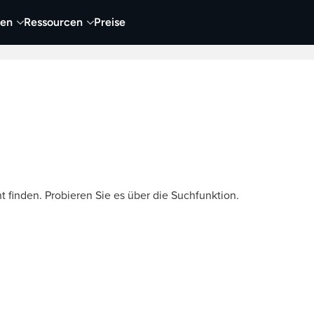
nen
Ressourcen
Preise
nehmen
Video
Visueller Content
Business
t finden. Probieren Sie es über die Suchfunktion.