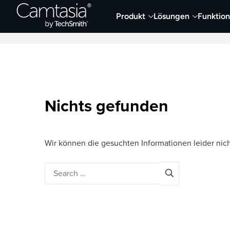
Direkt
Produkt
Lösungen
Funktio
zum
Neueste Artikel
Screen Capture und Auf
Inhalt
Nichts gefunden
Wir können die gesuchten Informationen leider nich
Search
for: