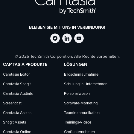
BLEIBEN SIE MIT UNS IN VERBINDUNG!
TechSmith
TechSmith
TechSmith
© 2026 TechSmith Corporation. Alle Rechte vorbehalten.
auf
auf
auf
CAMTASIA PRODUKTE
LÖSUNGEN
Facebook
LinkedIn
YouTube
Camtasia Editor
Bildschirmaufnahme
Camtasia Snagit
Schulung in Unternehmen
folgen
folgen
folgen
Camtasia Audiate
Personalwesen
Screencast
Software-Marketing
Camtasia Assets
Teamkommunikation
Snagit Assets
Trainings-Videos
Camtasia Online
Großunternehmen