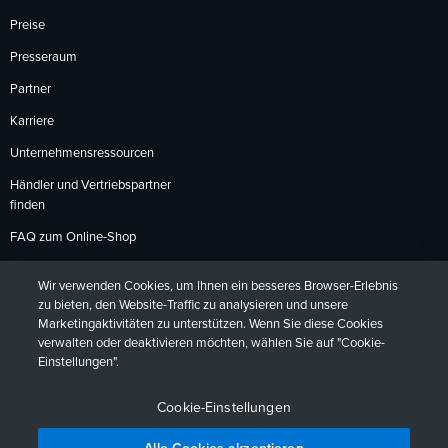
Preise
Presseraum
Partner
Karriere
Unternehmensressourcen
Händler und Vertriebspartner
finden
FAQ zum Online-Shop
Zahlungsmethoden
Wir verwenden Cookies, um Ihnen ein besseres Browser-Erlebnis
Rückgabebedingungen
zu bieten, den Website-Traffic zu analysieren und unsere
Marketingaktivitäten zu unterstützen. Wenn Sie diese Cookies
verwalten oder deaktivieren möchten, wählen Sie auf "Cookie-
Einstellungen".
Datenschutzrichtlinien
Barrierefreiheit
Kontakt
English
Deutsch
Français
Español
日本語
Português
Cookie-Einstellungen