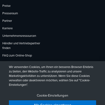
Preise
Presseraum
Partner
Karriere
Unternehmensressourcen
Händler und Vertriebspartner
finden
FAQ zum Online-Shop
Zahlungsmethoden
Wir verwenden Cookies, um Ihnen ein besseres Browser-Erlebnis
Rückgabebedingungen
zu bieten, den Website-Traffic zu analysieren und unsere
Marketingaktivitäten zu unterstützen. Wenn Sie diese Cookies
verwalten oder deaktivieren möchten, wählen Sie auf "Cookie-
Einstellungen".
Datenschutzrichtlinien
Barrierefreiheit
Kontakt
English
Deutsch
Français
Español
日本語
Português
Cookie-Einstellungen