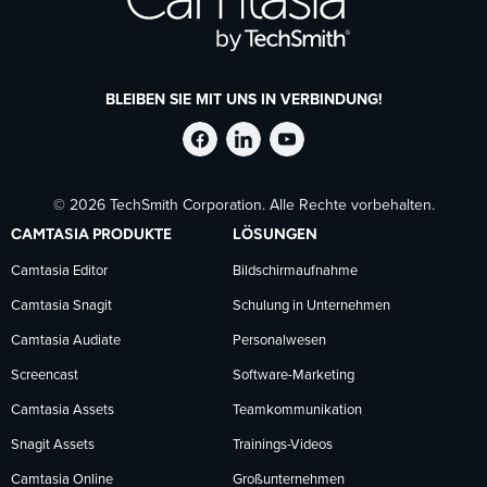
BLEIBEN SIE MIT UNS IN VERBINDUNG!
TechSmith
TechSmith
TechSmith
© 2026 TechSmith Corporation. Alle Rechte vorbehalten.
auf
auf
auf
CAMTASIA PRODUKTE
LÖSUNGEN
Facebook
LinkedIn
YouTube
Camtasia Editor
Bildschirmaufnahme
Camtasia Snagit
Schulung in Unternehmen
folgen
folgen
folgen
Camtasia Audiate
Personalwesen
Screencast
Software-Marketing
Camtasia Assets
Teamkommunikation
Snagit Assets
Trainings-Videos
Camtasia Online
Großunternehmen