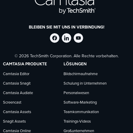
BLEIBEN SIE MIT UNS IN VERBINDUNG!
TechSmith
TechSmith
TechSmith
© 2026 TechSmith Corporation. Alle Rechte vorbehalten.
auf
auf
auf
CAMTASIA PRODUKTE
LÖSUNGEN
Facebook
LinkedIn
YouTube
Camtasia Editor
Bildschirmaufnahme
Camtasia Snagit
Schulung in Unternehmen
folgen
folgen
folgen
Camtasia Audiate
Personalwesen
Screencast
Software-Marketing
Camtasia Assets
Teamkommunikation
Snagit Assets
Trainings-Videos
Camtasia Online
Großunternehmen