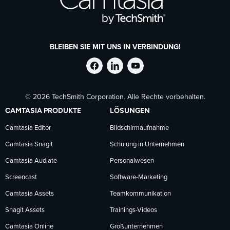
BLEIBEN SIE MIT UNS IN VERBINDUNG!
TechSmith
TechSmith
TechSmith
© 2026 TechSmith Corporation. Alle Rechte vorbehalten.
auf
auf
auf
CAMTASIA PRODUKTE
LÖSUNGEN
Facebook
LinkedIn
YouTube
Camtasia Editor
Bildschirmaufnahme
Camtasia Snagit
Schulung in Unternehmen
folgen
folgen
folgen
Camtasia Audiate
Personalwesen
Screencast
Software-Marketing
Camtasia Assets
Teamkommunikation
Snagit Assets
Trainings-Videos
Camtasia Online
Großunternehmen