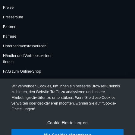
Preise
Presseraum
Partner
Karriere
Unternehmensressourcen
Händler und Vertriebspartner
finden
FAQ zum Online-Shop
Zahlungsmethoden
Wir verwenden Cookies, um Ihnen ein besseres Browser-Erlebnis
Rückgabebedingungen
zu bieten, den Website-Traffic zu analysieren und unsere
Marketingaktivitäten zu unterstützen. Wenn Sie diese Cookies
verwalten oder deaktivieren möchten, wählen Sie auf "Cookie-
Einstellungen".
Datenschutzrichtlinien
Barrierefreiheit
Kontakt
English
Deutsch
Français
Español
日本語
Português
Cookie-Einstellungen