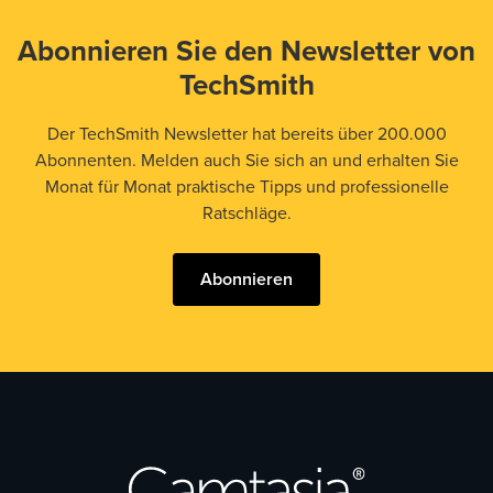
Abonnieren Sie den Newsletter von
TechSmith
Der TechSmith Newsletter hat bereits über 200.000
Abonnenten. Melden auch Sie sich an und erhalten Sie
Monat für Monat praktische Tipps und professionelle
Ratschläge.
Abonnieren