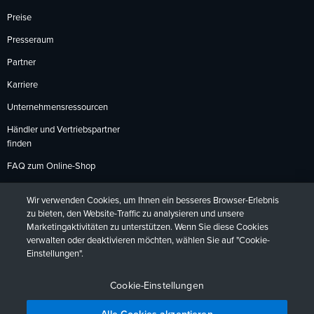
Preise
Presseraum
Partner
Karriere
Unternehmensressourcen
Händler und Vertriebspartner
finden
FAQ zum Online-Shop
Zahlungsmethoden
Wir verwenden Cookies, um Ihnen ein besseres Browser-Erlebnis
Rückgabebedingungen
zu bieten, den Website-Traffic zu analysieren und unsere
Marketingaktivitäten zu unterstützen. Wenn Sie diese Cookies
verwalten oder deaktivieren möchten, wählen Sie auf "Cookie-
Einstellungen".
Datenschutzrichtlinien
Barrierefreiheit
Kontakt
English
Deutsch
Français
Español
日本語
Português
Cookie-Einstellungen