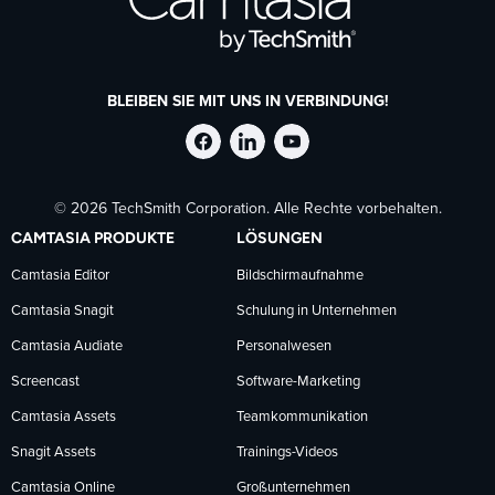
BLEIBEN SIE MIT UNS IN VERBINDUNG!
TechSmith
TechSmith
TechSmith
© 2026 TechSmith Corporation. Alle Rechte vorbehalten.
auf
auf
auf
CAMTASIA PRODUKTE
LÖSUNGEN
Facebook
LinkedIn
YouTube
Camtasia Editor
Bildschirmaufnahme
Camtasia Snagit
Schulung in Unternehmen
folgen
folgen
folgen
Camtasia Audiate
Personalwesen
Screencast
Software-Marketing
Camtasia Assets
Teamkommunikation
Snagit Assets
Trainings-Videos
Camtasia Online
Großunternehmen