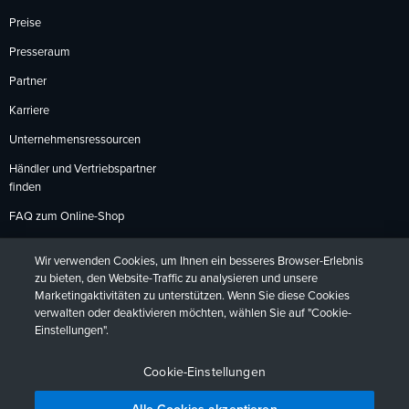
Preise
Presseraum
Partner
Karriere
Unternehmensressourcen
Händler und Vertriebspartner
finden
FAQ zum Online-Shop
Zahlungsmethoden
Wir verwenden Cookies, um Ihnen ein besseres Browser-Erlebnis
Rückgabebedingungen
zu bieten, den Website-Traffic zu analysieren und unsere
Marketingaktivitäten zu unterstützen. Wenn Sie diese Cookies
verwalten oder deaktivieren möchten, wählen Sie auf "Cookie-
Einstellungen".
Datenschutzrichtlinien
Barrierefreiheit
Kontakt
English
Deutsch
Français
Español
日本語
Português
Cookie-Einstellungen