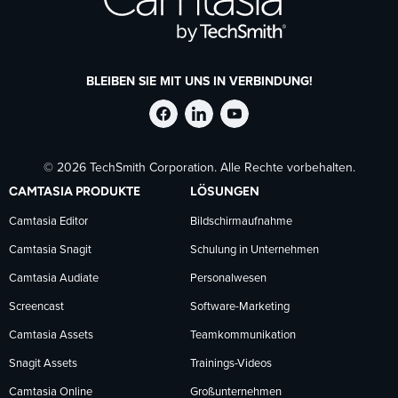
BLEIBEN SIE MIT UNS IN VERBINDUNG!
TechSmith
TechSmith
TechSmith
© 2026 TechSmith Corporation. Alle Rechte vorbehalten.
auf
auf
auf
CAMTASIA PRODUKTE
LÖSUNGEN
Facebook
LinkedIn
YouTube
Camtasia Editor
Bildschirmaufnahme
Camtasia Snagit
Schulung in Unternehmen
folgen
folgen
folgen
Camtasia Audiate
Personalwesen
Screencast
Software-Marketing
Camtasia Assets
Teamkommunikation
Snagit Assets
Trainings-Videos
Camtasia Online
Großunternehmen