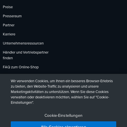
Preise
Presseraum
Partner
Karriere
Unternehmensressourcen
Händler und Vertriebspartner
finden
FAQ zum Online-Shop
Zahlungsmethoden
Wir verwenden Cookies, um Ihnen ein besseres Browser-Erlebnis
Rückgabebedingungen
zu bieten, den Website-Traffic zu analysieren und unsere
Marketingaktivitäten zu unterstützen. Wenn Sie diese Cookies
verwalten oder deaktivieren möchten, wählen Sie auf "Cookie-
Einstellungen".
Datenschutzrichtlinien
Barrierefreiheit
Kontakt
English
Deutsch
Français
Español
日本語
Português
Cookie-Einstellungen