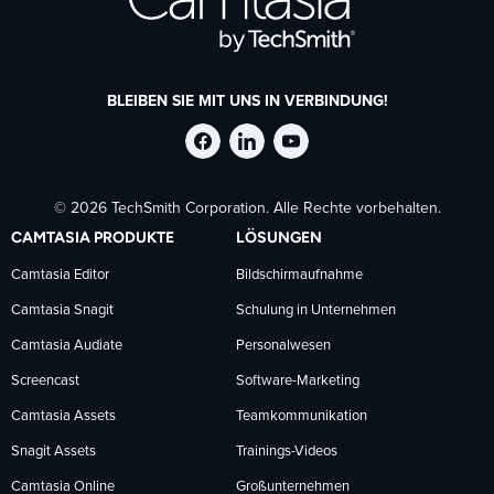
BLEIBEN SIE MIT UNS IN VERBINDUNG!
TechSmith
TechSmith
TechSmith
© 2026 TechSmith Corporation. Alle Rechte vorbehalten.
auf
auf
auf
CAMTASIA PRODUKTE
LÖSUNGEN
Facebook
LinkedIn
YouTube
Camtasia Editor
Bildschirmaufnahme
Camtasia Snagit
Schulung in Unternehmen
folgen
folgen
folgen
Camtasia Audiate
Personalwesen
Screencast
Software-Marketing
Camtasia Assets
Teamkommunikation
Snagit Assets
Trainings-Videos
Camtasia Online
Großunternehmen