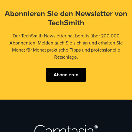
Abonnieren Sie den Newsletter von
TechSmith
Der TechSmith Newsletter hat bereits über 200.000
Abonnenten. Melden auch Sie sich an und erhalten Sie
Monat für Monat praktische Tipps und professionelle
Ratschläge.
Abonnieren