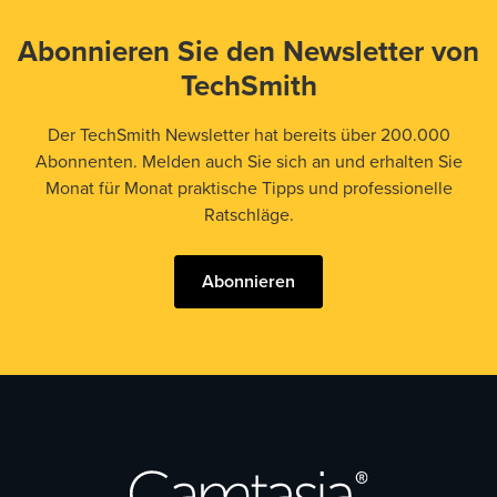
Abonnieren Sie den Newsletter von
TechSmith
Der TechSmith Newsletter hat bereits über 200.000
Abonnenten. Melden auch Sie sich an und erhalten Sie
Monat für Monat praktische Tipps und professionelle
Ratschläge.
Abonnieren