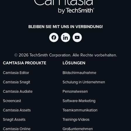
BLEIBEN SIE MIT UNS IN VERBINDUNG!
TechSmith
TechSmith
TechSmith
© 2026 TechSmith Corporation. Alle Rechte vorbehalten.
auf
auf
auf
CAMTASIA PRODUKTE
LÖSUNGEN
Facebook
LinkedIn
YouTube
Camtasia Editor
Bildschirmaufnahme
Camtasia Snagit
Schulung in Unternehmen
folgen
folgen
folgen
Camtasia Audiate
Personalwesen
Screencast
Software-Marketing
Camtasia Assets
Teamkommunikation
Snagit Assets
Trainings-Videos
Camtasia Online
Großunternehmen