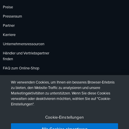
Preise
Presseraum
Partner
Karriere
Unternehmensressourcen
Händler und Vertriebspartner
finden
FAQ zum Online-Shop
Zahlungsmethoden
Wir verwenden Cookies, um Ihnen ein besseres Browser-Erlebnis
Rückgabebedingungen
zu bieten, den Website-Traffic zu analysieren und unsere
Marketingaktivitäten zu unterstützen. Wenn Sie diese Cookies
verwalten oder deaktivieren möchten, wählen Sie auf "Cookie-
Einstellungen".
Datenschutzrichtlinien
Barrierefreiheit
Kontakt
English
Deutsch
Français
Español
日本語
Português
Cookie-Einstellungen