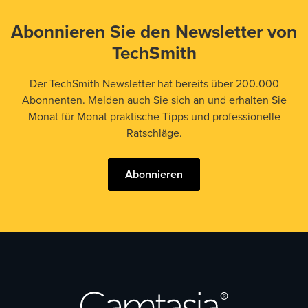
Abonnieren Sie den Newsletter von
TechSmith
Der TechSmith Newsletter hat bereits über 200.000
Abonnenten. Melden auch Sie sich an und erhalten Sie
Monat für Monat praktische Tipps und professionelle
Ratschläge.
Abonnieren