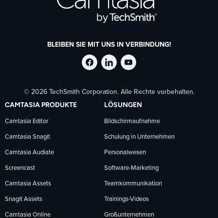
BLEIBEN SIE MIT UNS IN VERBINDUNG!
TechSmith
TechSmith
TechSmith
© 2026 TechSmith Corporation. Alle Rechte vorbehalten.
auf
auf
auf
CAMTASIA PRODUKTE
LÖSUNGEN
Facebook
LinkedIn
YouTube
Camtasia Editor
Bildschirmaufnahme
Camtasia Snagit
Schulung in Unternehmen
folgen
folgen
folgen
Camtasia Audiate
Personalwesen
Screencast
Software-Marketing
Camtasia Assets
Teamkommunikation
Snagit Assets
Trainings-Videos
Camtasia Online
Großunternehmen