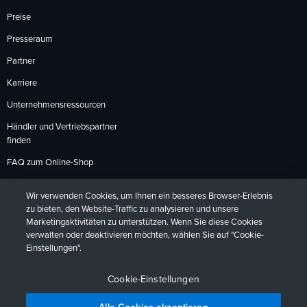
Preise
Presseraum
Partner
Karriere
Unternehmensressourcen
Händler und Vertriebspartner
finden
FAQ zum Online-Shop
Zahlungsmethoden
Wir verwenden Cookies, um Ihnen ein besseres Browser-Erlebnis
Rückgabebedingungen
zu bieten, den Website-Traffic zu analysieren und unsere
Marketingaktivitäten zu unterstützen. Wenn Sie diese Cookies
verwalten oder deaktivieren möchten, wählen Sie auf "Cookie-
Einstellungen".
Datenschutzrichtlinien
Barrierefreiheit
Kontakt
English
Deutsch
Français
Español
日本語
Português
Cookie-Einstellungen