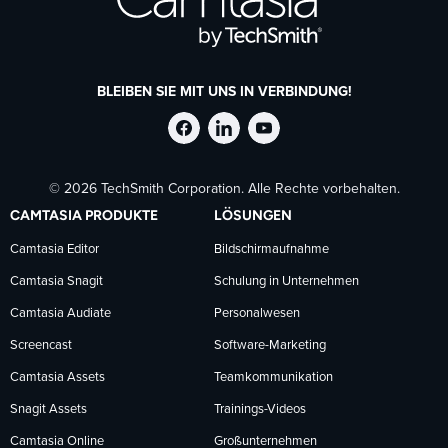
BLEIBEN SIE MIT UNS IN VERBINDUNG!
TechSmith
TechSmith
TechSmith
© 2026 TechSmith Corporation. Alle Rechte vorbehalten.
auf
auf
auf
CAMTASIA PRODUKTE
LÖSUNGEN
Facebook
LinkedIn
YouTube
Camtasia Editor
Bildschirmaufnahme
Camtasia Snagit
Schulung in Unternehmen
folgen
folgen
folgen
Camtasia Audiate
Personalwesen
Screencast
Software-Marketing
Camtasia Assets
Teamkommunikation
Snagit Assets
Trainings-Videos
Camtasia Online
Großunternehmen