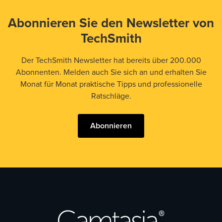
Abonnieren Sie den Newsletter von
TechSmith
Der TechSmith Newsletter hat bereits über 200.000
Abonnenten. Melden auch Sie sich an und erhalten Sie
Monat für Monat praktische Tipps und professionelle
Ratschläge.
Abonnieren