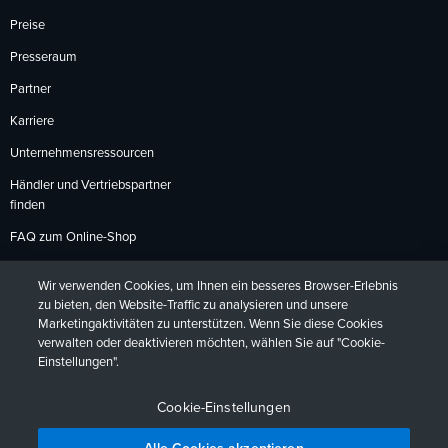
Preise
Presseraum
Partner
Karriere
Unternehmensressourcen
Händler und Vertriebspartner
finden
FAQ zum Online-Shop
Zahlungsmethoden
Wir verwenden Cookies, um Ihnen ein besseres Browser-Erlebnis
Rückgabebedingungen
zu bieten, den Website-Traffic zu analysieren und unsere
Marketingaktivitäten zu unterstützen. Wenn Sie diese Cookies
verwalten oder deaktivieren möchten, wählen Sie auf "Cookie-
Einstellungen".
Datenschutzrichtlinien
Barrierefreiheit
Kontakt
English
Deutsch
Français
Español
日本語
Português
Cookie-Einstellungen