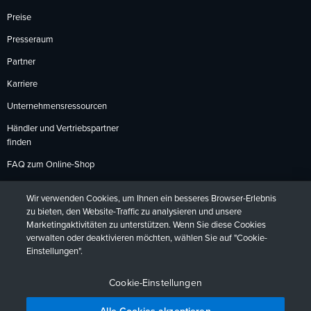
Preise
Presseraum
Partner
Karriere
Unternehmensressourcen
Händler und Vertriebspartner
finden
FAQ zum Online-Shop
Zahlungsmethoden
Wir verwenden Cookies, um Ihnen ein besseres Browser-Erlebnis
Rückgabebedingungen
zu bieten, den Website-Traffic zu analysieren und unsere
Marketingaktivitäten zu unterstützen. Wenn Sie diese Cookies
verwalten oder deaktivieren möchten, wählen Sie auf "Cookie-
Einstellungen".
Datenschutzrichtlinien
Barrierefreiheit
Kontakt
English
Deutsch
Français
Español
日本語
Português
Cookie-Einstellungen