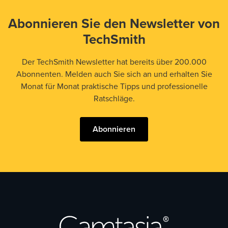
Abonnieren Sie den Newsletter von
TechSmith
Der TechSmith Newsletter hat bereits über 200.000
Abonnenten. Melden auch Sie sich an und erhalten Sie
Monat für Monat praktische Tipps und professionelle
Ratschläge.
Abonnieren