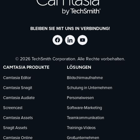
BLEIBEN SIE MIT UNS IN VERBINDUNG!
TechSmith
TechSmith
TechSmith
© 2026 TechSmith Corporation. Alle Rechte vorbehalten.
auf
auf
auf
CAMTASIA PRODUKTE
LÖSUNGEN
Facebook
LinkedIn
YouTube
Camtasia Editor
Bildschirmaufnahme
Camtasia Snagit
Schulung in Unternehmen
folgen
folgen
folgen
Camtasia Audiate
Personalwesen
Screencast
Software-Marketing
Camtasia Assets
Teamkommunikation
Snagit Assets
Trainings-Videos
Camtasia Online
Großunternehmen