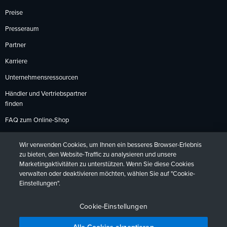
Preise
Presseraum
Partner
Karriere
Unternehmensressourcen
Händler und Vertriebspartner
finden
FAQ zum Online-Shop
Zahlungsmethoden
Wir verwenden Cookies, um Ihnen ein besseres Browser-Erlebnis
Rückgabebedingungen
zu bieten, den Website-Traffic zu analysieren und unsere
Marketingaktivitäten zu unterstützen. Wenn Sie diese Cookies
verwalten oder deaktivieren möchten, wählen Sie auf "Cookie-
Einstellungen".
Datenschutzrichtlinien
Barrierefreiheit
Kontakt
English
Deutsch
Français
Español
日本語
Português
Cookie-Einstellungen