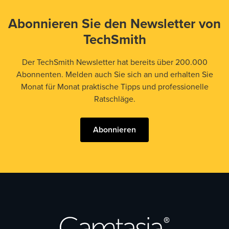
Abonnieren Sie den Newsletter von
TechSmith
Der TechSmith Newsletter hat bereits über 200.000
Abonnenten. Melden auch Sie sich an und erhalten Sie
Monat für Monat praktische Tipps und professionelle
Ratschläge.
Abonnieren