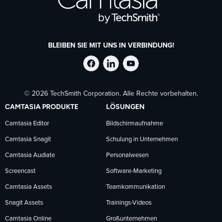
BLEIBEN SIE MIT UNS IN VERBINDUNG!
TechSmith
TechSmith
TechSmith
© 2026 TechSmith Corporation. Alle Rechte vorbehalten.
auf
auf
auf
CAMTASIA PRODUKTE
LÖSUNGEN
Facebook
LinkedIn
YouTube
Camtasia Editor
Bildschirmaufnahme
Camtasia Snagit
Schulung in Unternehmen
folgen
folgen
folgen
Camtasia Audiate
Personalwesen
Screencast
Software-Marketing
Camtasia Assets
Teamkommunikation
Snagit Assets
Trainings-Videos
Camtasia Online
Großunternehmen